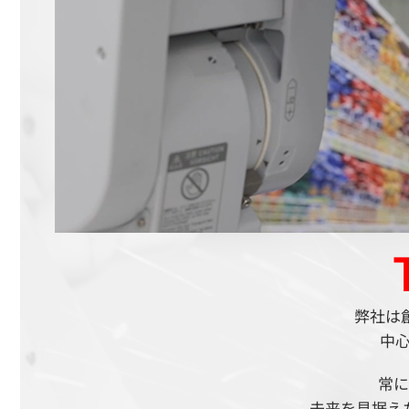
弊社は
中
常に
未来を見据え