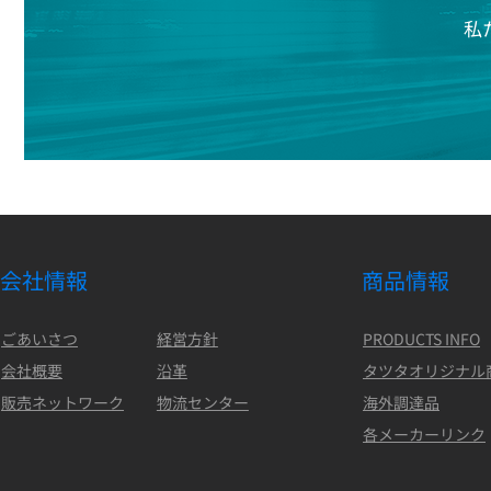
私
会社情報
商品情報
ごあいさつ
経営方針
PRODUCTS INFO
会社概要
沿革
タツタオリジナル
販売ネットワーク
物流センター
海外調達品
各メーカーリンク